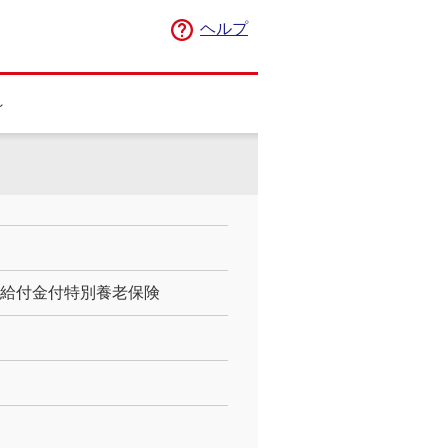
ヘルプ
～
存給付金付特別養老保険