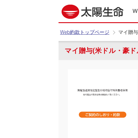
W
Web約款トップページ
マイ贈与
マイ贈与(米ドル・豪ド