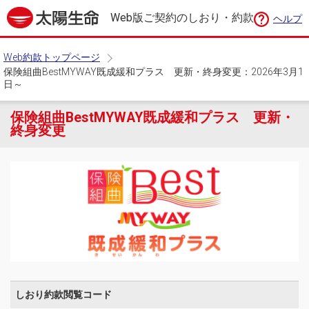
Web版ご契約のしおり・約款
ヘルプ
Web約款トップページ
保険組曲BestMYWAY既成緩和プラス 更新・終身変更：2026年3月1
日～
保険組曲BestMYWAY既成緩和プラス 更新・
終身変更
しおり約款閲覧コード